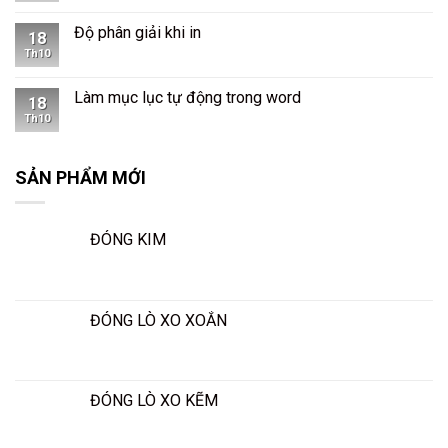
Độ phân giải khi in
18
Th10
Làm mục lục tự động trong word
18
Th10
SẢN PHẨM MỚI
ĐÓNG KIM
ĐÓNG LÒ XO XOẮN
ĐÓNG LÒ XO KẼM