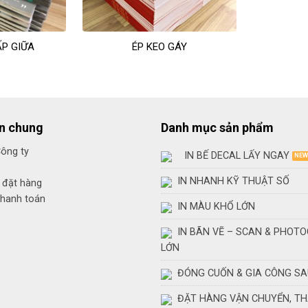
ẤP GIỮA
ÉP KEO GÁY
in chung
Danh mục sản phẩm
Công ty
IN BẾ DECAL LẤY NGAY
IN NHANH KỸ THUẬT SỐ
 đặt hàng
thanh toán
IN MÀU KHỔ LỚN
IN BÃN VẼ – SCAN & PHOT
LỚN
ĐÓNG CUỐN & GIA CÔNG SA
ĐẶT HÀNG VẬN CHUYỂN, T