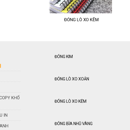
ĐÓNG LÒ XO KẼM
ĐÓNG KIM
ĐÓNG LÒ XO XOẮN
OCOPY KHỔ
ĐÓNG LÒ XO KẼM
U IN
ĐÓNG BÌA NHŨ VÀNG
HANH