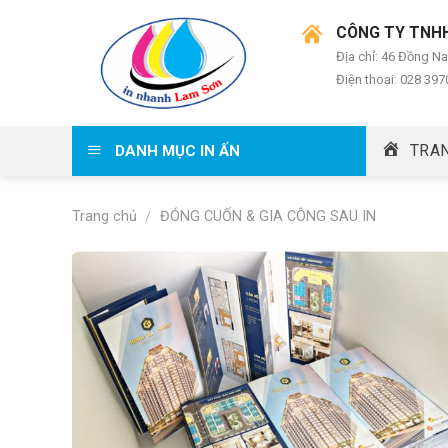
Skip
CÔNG TY TNHH
to
content
Địa chỉ: 46 Đồng Na
Điện thoại: 028 397
TRA
DANH MỤC IN ẤN
Trang chủ
ĐÓNG CUỐN & GIA CÔNG SAU IN
/