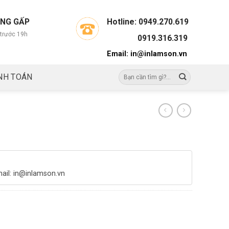
ÀNG GẤP
Hotline:
0949.270.619
 trước 19h
0919.316.319
Email:
in@inlamson.vn
NH TOÁN
mail: in@inlamson.vn