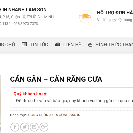
 IN NHANH LAM SƠN
HỖ TRỢ ĐƠN H
i, P.15, Quận 10, TP.HỒ CHÍ MINH
Vui lòng gọi đặt hàng
0 1134 - 028 3970 7073
NG CHỦ
TIN TỨC
LIÊN HỆ
HÌNH THỨC THA
CẤN GÂN – CẤN RĂNG CƯA
Quý khách lưu ý:
- Để được tư vấn và báo giá, quý khách vui lòng gửi file qua e
Danh mục:
ĐÓNG CUỐN & GIA CÔNG SAU IN