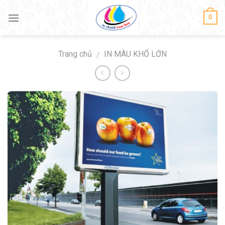
Skip
0
to
content
Trang chủ
IN MÀU KHỔ LỚN
/