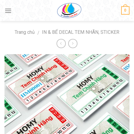
Skip
0
to
content
Trang chủ
IN & BẾ DECAL TEM NHÃN, STICKER
/